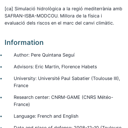
[ca] Simulació hidrològica a la regió mediterrània amb
SAFRAN-ISBA-MODCOU. Millora de la física i
evaluació dels riscos en el marc del canvi climàtic.
Information
Author: Pere Quintana Seguí
Advisors: Eric Martin, Florence Habets
University: Université Paul Sabatier (Toulouse III),
France
Research center: CNRM-GAME (CNRS Météo-
France)
Language: French and English
Date and place of defense: 2008-12-10 (Toulouse,